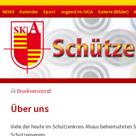
Navigation
NEWS
Kalender
Sport
Jugend im SK|A
Galerie (Bilder)
A
überspringen
Druckversion
Über uns
Viele der heute im Schützenkreis Ahaus beheimateten 
Schützenverein.